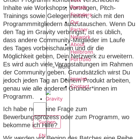
Female
Inhalte wie Workshops, Vorträgen, Pitch-
Founders
Trainings sowie Gelegenheiten, sich mit den
Our
Programmmitgliedern auszutauschen. Wenn Du
Partner
den Tag im Gravity verbringst, ist es üblich,
Network
dass andere Community-Mitglieder im Laufe
About
des Tages vorbeischauen und dir die
Heilbronn
Möglichkeit geben, Dein Netzwerk zu erweitern.
Portfolio
Es wird auch viele Veranstaltungen im Rahmen
More
der Community geben. Grundsätzlich wirst Du
Imprint
jedoch jeden Tag an Deinem Produkt arbeiten,
Contact
genau wie alle anderen Gründer*innen im
Programm.
Ich habe noch eine Frage zum
Bewerbungsprozess oder zum Programm, wo
bekomme ich Hilfe?
EN
Wir werden vor Beginn des Batches eine Reihe