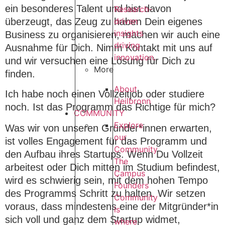
ein besonderes Talent und bist davon
Research-
überzeugt, das Zeug zu haben Dein eigenes
driven
insights
Business zu organisieren, machen wir auch eine
driving
Ausnahme für Dich. Nimm Kontakt mit uns auf
innovation.
und wir versuchen eine Lösung für Dich zu
More
finden.
About
Ich habe noch einen Vollzeitjob oder studiere
Heilbronn
noch. Ist das Programm das Richtige für mich?
COMMUNITY
Explore
Was wir von unseren Gründer*innen erwarten,
our
ist volles Engagement für das Programm und
Community
den Aufbau ihres Startups. Wenn Du Vollzeit
The
arbeitest oder Dich mitten im Studium befindest,
Campus
wird es schwierig sein, mit dem hohen Tempo
Founders
des Programms Schritt zu halten. Wir setzen
Community
voraus, dass mindestens eine der Mitgründer*in
is
sich voll und ganz dem Startup widmet,
where